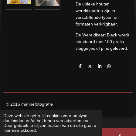
De unieke houten
wereldkaarten zijn in
verschillende typen en
formaten verkrijgbaar,
De Wereldkaart Black wordt
standaard met 100 gratis
vlaggetjes of pins geleverd.
D
D
S
D
e
e
h
e
l
e
a
l
e
l
r
e
n
e
n
© 2016
mannefotografie
Deze website gebruikt cookies voor analyse-
doeleinden en/of het tonen van advertenties.
Door gebruik te blijven maken van de site gaat u
hiermee akkoord.