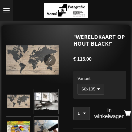
Ga
direct
naar
de
hoofdinhoud
"WERELDKAART OP
HOUT BLACK!"
€ 115,00
Variant
In
winkelwagen