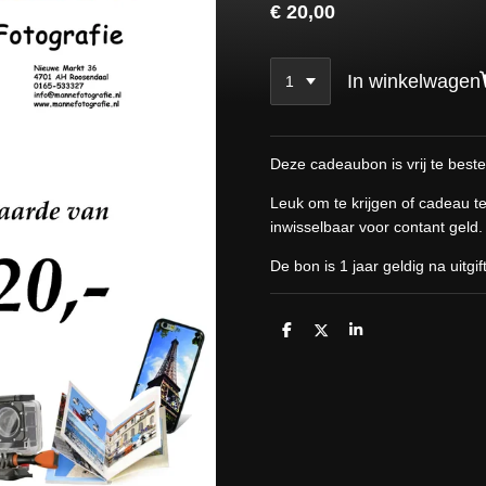
€ 20,00
In winkelwagen
Deze cadeaubon is vrij te beste
Leuk om te krijgen of cadeau te
inwisselbaar voor contant geld.
De bon is 1 jaar geldig na uitgif
D
D
S
e
e
h
l
e
a
e
l
r
n
e